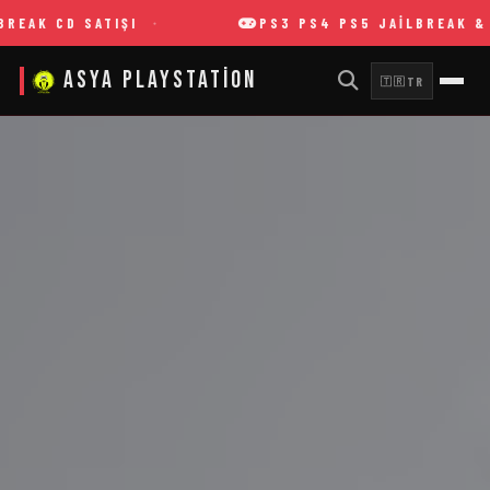
PS3 PS4 PS5 JAILBREAK & OYUN YÜKLEME
Asya Playstation
TR
🇹🇷