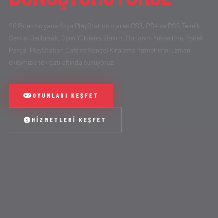
2018'den bu yana Asya PlayStation olarak PS3, PS4 ve PS5 Teknik
Servis, Jailbreak, Oyun Yükleme, Bakım, Donanım Yükseltme, Yedek
Parça, PlayStation Cafe ve Konsol Kiralama hizmetlerini uzman
ekibimizle tek çatı altında sunuyoruz.
OYUNLARI KEŞFET
HIZMETLERI KEŞFET