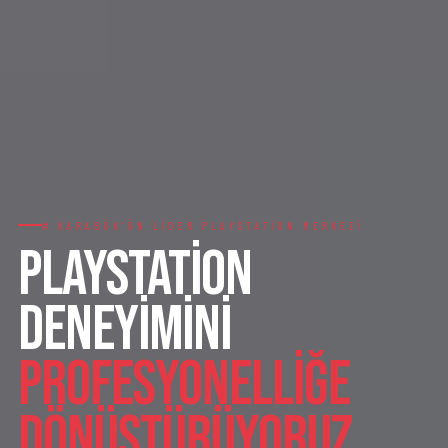
# KARABÜK'ÜN LIDER PLAYSTATION MERKEZI
PlayStation
Deneyimini
Profesyonelliğe
Dönüştürüyoruz