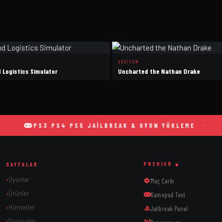
AKSIYON
 Logistics Simulator
Uncharted the Nathan Drake
PS3 PS4 PS5 JAILBREAK & OYUN YÜKLEME
SAYFALAR
PREMIUM
Oyunlar
Maç Çarkı
Ürünler
Gamepad Test
Hizmetler
Jailbreak Panel
Duyurular