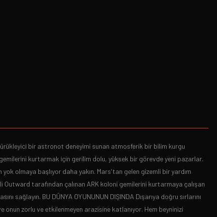
ürükleyici bir astronot deneyimi sunan atmosferik bir bilim kurgu
milerini kurtarmak için gerilim dolu, yüksek bir görevde yeni pazarlar.
yok olmaya başlıyor daha yakın. Mars'tan gelen gizemli bir yardım
emli Outward tarafından çalınan ARK koloni gemilerini kurtarmaya çalışan
kalmasını sağlayın. BU DÜNYA OYUNUNUN DIŞINDA Dışarıya doğru sırlarını
e onun zorlu ve etkilenmeyen arazisine katlanıyor. Hem beyninizi