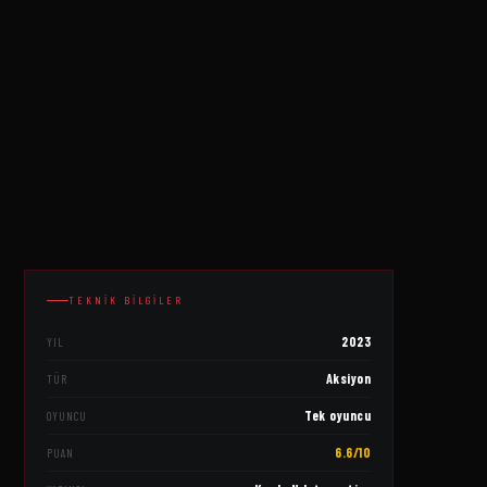
TEKNIK BILGILER
2023
YIL
Aksiyon
TÜR
Tek oyuncu
OYUNCU
6.6/10
PUAN