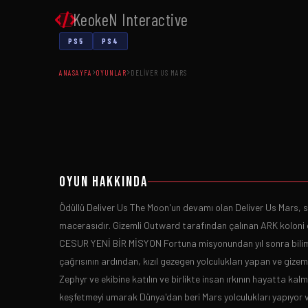
KeokeN Interactive
PS5
PS4
ANASAYFA
OYUNLAR
DELIVER US MARS
Oyun Hakkında
Ödüllü Deliver Us The Moon'un devamı olan Deliver Us Mars, s
macerasıdır. Gizemli Outward tarafından çalınan ARK koloni ge
CESUR YENİ BİR MİSYON Fortuna misyonundan yıl sonra bilim 
çağrısının ardından, kızıl gezegen yolculukları yapan ve giz
Zephyr ve ekibine katılın ve birlikte insan ırkının hayatta 
keşfetmeyi umarak Dünya'dan beri Mars yolculukları yapıyor v