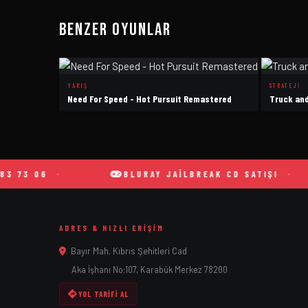
Benzer Oyunlar
YARIŞ
STRATEJI
Need For Speed - Hot Pursuit Remastered
Truck and
 06
BLURAY JAILBREAK CD SATIŞI
ADRES & HIZLI ERIŞIM
Bayır Mah. Kıbrıs Şehitleri Cad
Aka İşhanı No:107, Karabük Merkez 78200
YOL TARIFI AL