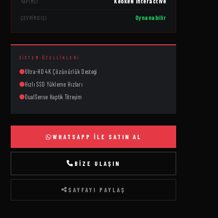
KeokeN Interactive
YAPIMCI
Oynanabilir
ÇEVRIMDIŞI
SISTEM ÖZELLIKLERI
Ultra-HD 4K Çözünürlük Desteği
Hızlı SSD Yükleme Hızları
DualSense Haptik Titreşim
WHATSAPP ILE SATIN AL
BIZE ULAŞIN
SAYFAYI PAYLAŞ