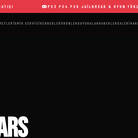
PS3 PS4 PS5 JAILBREAK & OYUN YÜKLEME
METLER
TAMIR SERVISI
REHBERLER
ÜRÜNLER
DUYURULAR
HABERLER
GALERI
HAK
ars