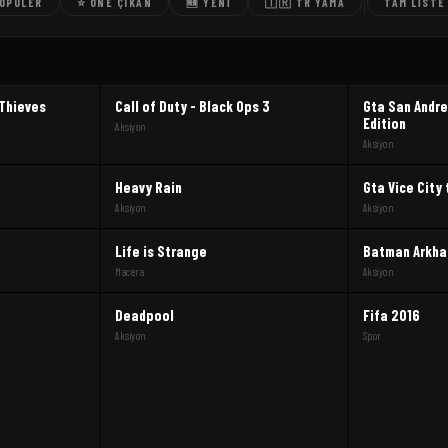
POPÜLER
⭐ ÖNE ÇIKAN
🆕 YENI
🇹🇷 TR YAMA
TAM LISTE
 Thieves
Call of Duty - Black Ops 3
Gta San Andre
Edition
Aksiyon
Aksiyon
Heavy Rain
Gta Vice City 
Aksiyon
Aksiyon
Life is Strange
Batman Arkha
Macera
Aksiyon
Deadpool
Fifa 2016
Aksiyon
Spor