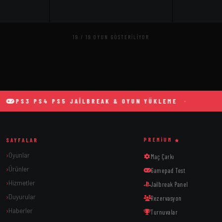
19 / 19 OYUN GÖSTERILIYOR
S3 PS4 PS5 JAILBREAK & OYUN YÜKLEME
TA
SAYFALAR
PREMIUM
Oyunlar
Maç Çarkı
Ürünler
Gamepad Test
Hizmetler
Jailbreak Panel
Duyurular
Rezervasyon
Haberler
Turnuvalar