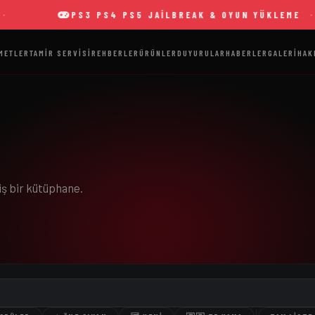
PS3 PS4 PS5 JAILBREAK & OYUN YÜKLEME
METLER
TAMIR SERVISI
REHBERLER
ÜRÜNLER
DUYURULAR
HABERLER
GALERI
HAK
iş bir kütüphane.