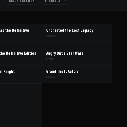
SON EKLENEN
SIRALA
as the Definitive
Uncharted the Lost Legacy
Aksiyon
the Definitive Edition
Angry Birds Star Wars
Arcade
m Knight
Grand Theft Auto V
Aksiyon