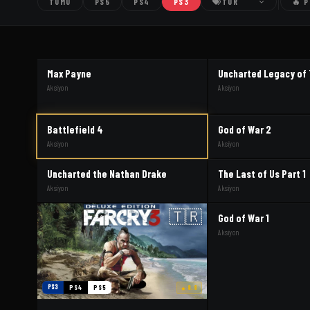
TÜMÜ
PS5
PS4
PS3
TÜR
🔥 
Max Payne
Uncharted Legacy of
Aksiyon
Aksiyon
Battlefield 4
God of War 2
Aksiyon
Aksiyon
Uncharted the Nathan Drake
The Last of Us Part 1
Aksiyon
Aksiyon
🇹🇷
God of War 1
Aksiyon
PS3
PS4
PS5
8.8