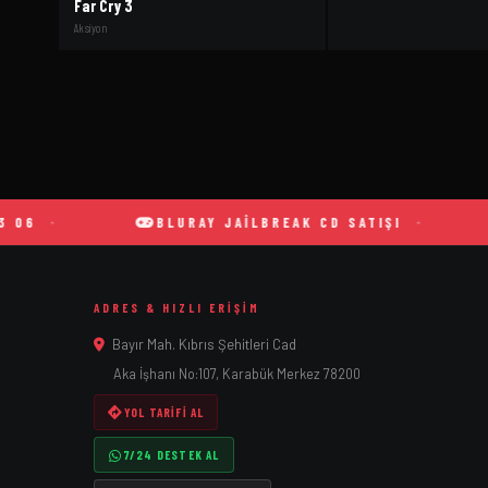
Far Cry 3
Aksiyon
BLURAY JAILBREAK CD SATIŞI
P
ADRES & HIZLI ERIŞIM
Bayır Mah. Kıbrıs Şehitleri Cad
Aka İşhanı No:107, Karabük Merkez 78200
YOL TARIFI AL
7/24 DESTEK AL