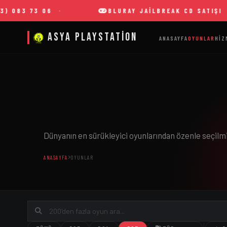
 73 06
BLURAY JAILBREAK CD SATIŞI
Asya Playstation
ANASAYFA
OYUNLAR
HIZ
Dünyanın en sürükleyici oyunlarından özenle seçilm
ANASAYFA
OYUNLAR