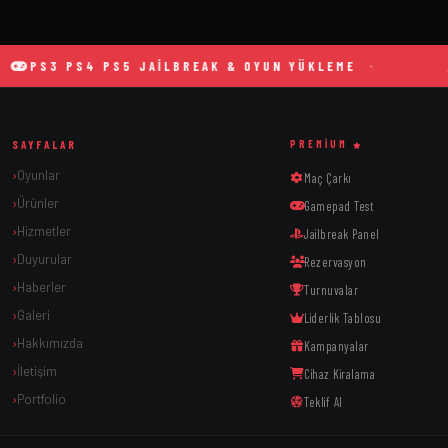
PS3 PS4 PS5 JAILBREAK & OYUN YÜKLEME
TA
SAYFALAR
PREMIUM
Oyunlar
Maç Çarkı
Ürünler
Gamepad Test
Hizmetler
Jailbreak Panel
Duyurular
Rezervasyon
Haberler
Turnuvalar
Galeri
Liderlik Tablosu
Hakkımızda
Kampanyalar
İletişim
Cihaz Kiralama
Portfolio
Teklif Al