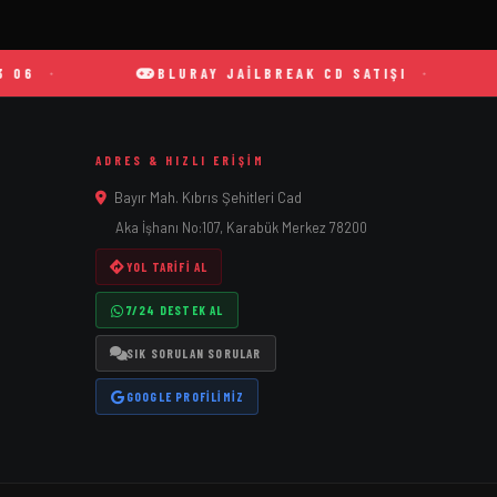
BLURAY JAILBREAK CD SATIŞI
ADRES & HIZLI ERIŞIM
Bayır Mah. Kıbrıs Şehitleri Cad
Aka İşhanı No:107, Karabük Merkez 78200
YOL TARIFI AL
7/24 DESTEK AL
SIK SORULAN SORULAR
GOOGLE PROFILIMIZ