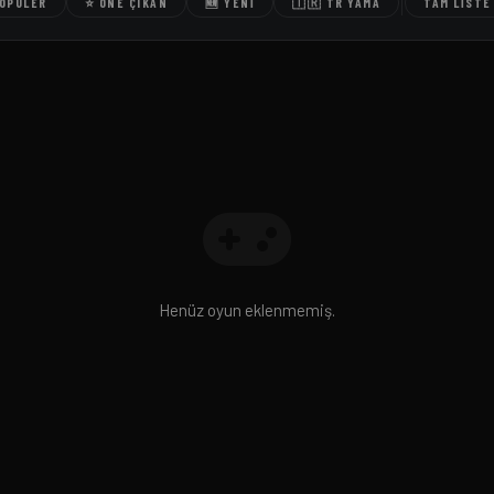
POPÜLER
⭐ ÖNE ÇIKAN
🆕 YENI
🇹🇷 TR YAMA
TAM LISTE
Henüz oyun eklenmemiş.