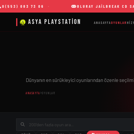
3) 083 73 06
BLURAY JAILBREAK CD SATIŞI
Asya Playstation
ANASAYFA
OYUNLAR
HIZ
Dünyanın en sürükleyici oyunlarından özenle seçilm
ANASAYFA
OYUNLAR