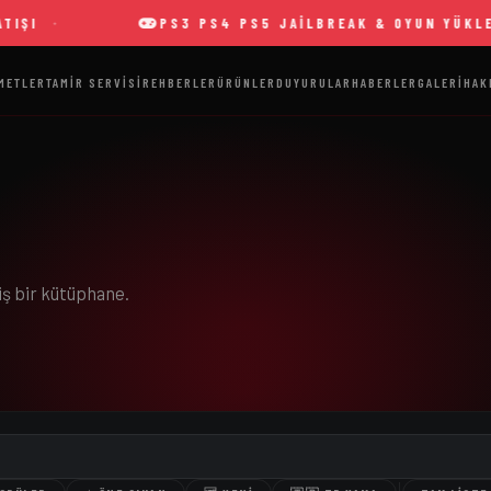
PS3 PS4 PS5 JAILBREAK & OYUN YÜKLEME
METLER
TAMIR SERVISI
REHBERLER
ÜRÜNLER
DUYURULAR
HABERLER
GALERI
HAK
iş bir kütüphane.